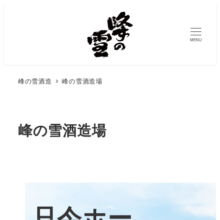
メ
イ
ン
MENU
コ
ン
テ
峰の雪酒造
峰の雪酒造場
ン
ツ
へ
峰の雪酒造場
移
動
只今ホー